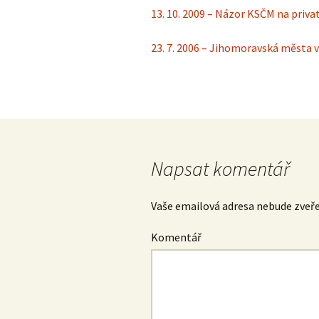
L
13. 10. 2009 – Názor KSČM na priva
r
23. 7. 2006 – Jihomoravská města v
S
1
O
P
n
Napsat komentář
Vaše emailová adresa nebude zveř
Komentář