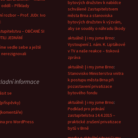
bytových družstev k nabídce
 oddíl – Příklady
schválené Zastupitelstvem
ní rozbor – Prof. JUDr. Ivo
města Brna a stanoviska
c
bytových družstev k výzvám,
aby se soudily o náhradu škody
stupitelstvu – OBČANÉ SI
TILI JEDNÁNÍ
aktuálně: | i my jsme Brno
:
Vystoupení 1. nám. K. Liptákové
íme vedle sebe a ještě
v TV a naše reakce – tisková
 nerezignovali
zpráva
aktuálně: | i my jsme Brno
:
Stanovisko Ministerstva vnitra
k postupu města Brna při
ladní informace
pozastavení privatizace
bytového fondu
ásit se
aktuálně: | i my jsme Brno
:
(příspěvky)
Podklad pro jednání
(komentáře)
zastupitelstva 14.4.2015 –
ina pro WordPress
praktické zrušení privatizace
bytů v Brně
media o aktuální situaci | i my