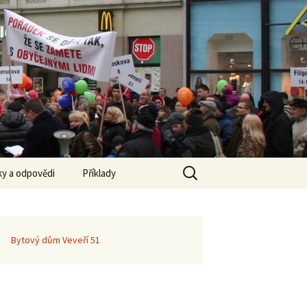
Vyhledávání
y a odpovědi
Příklady
Média o pozastavení
privatizace
Bytový dům Veveří 51