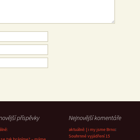
novější příspěvky
Nejnovější komentáře
álně:
aktuálně: | i my jsme Brno
:
Souhrnné vyjádření 15
 se tak bráníme? – máme