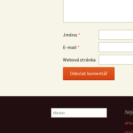
Jméno
*
E-mail
*
Webová stránka
Nej
V
y
aktu
h
l
proč