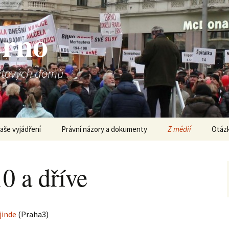
Brno
bytových domů
aše vyjádření
Právní názory a dokumenty
Z médií
Otázk
 51
ouhrnné vyjádření 15
historie oprav domu
Podklad pro jednání
Média – 2015
ytových družstev k
zastupitelstva 14.4.2015 –
0 a dříve
abídce schválené
praktické zrušení
astupitelstvem města
Znalecký posudek domu
privatizace bytů v Brně
Média – 2014
rna a stanoviska
Veveří 51
ytových družstev k
ýzvám, aby se soudily o
Stanovisko Ministerstva
Média – 2013
áhradu škody
Fotogalerie
vnitra k postupu města
Brna při pozastavení
 jinde
(Praha3)
privatizace bytového
Média – 2012
ystoupení 1. nám. K.
fondu