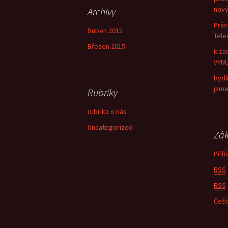
e
nový
Archivy
d
Práv
á
Duben 2015
Tele
v
Březen 2015
á
k za
n
VYNU
í
bydl
jsme
Rubriky
rubrika o nás
Uncategorized
Zák
Přihl
RSS
RSS
Češt